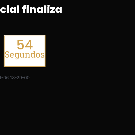
cial finaliza
54
Segundos