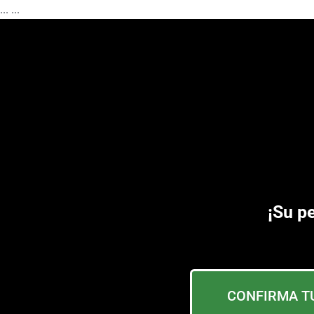
...
...
¡Su p
CONFIRMA TU