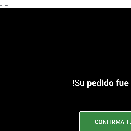
...
...
!Su
pedido fue 
CONFIRMA TU