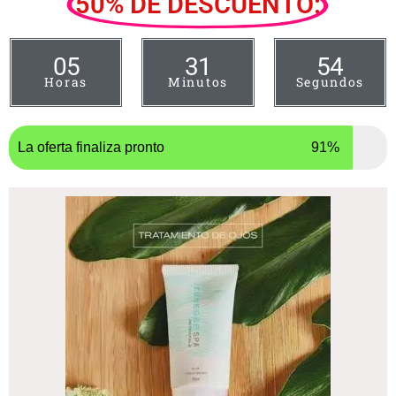
50% DE DESCUENTO:
05
31
53
Horas
Minutos
Segundos
La oferta finaliza pronto
91%