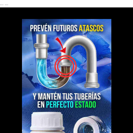
...
...