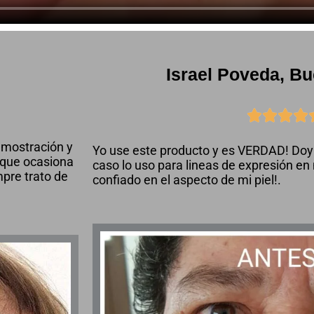
Israel Poveda, B




emostración y
Yo use este producto y es VERDAD! Doy 
 que ocasiona
caso lo uso para lineas de expresión en
pre trato de
confiado en el aspecto de mi piel!.