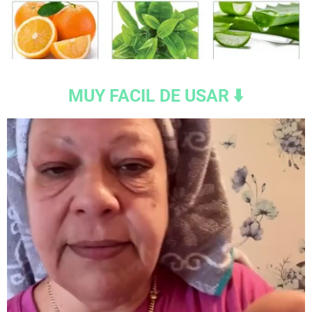
MUY FACIL DE USAR ⬇️