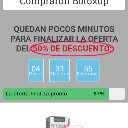
Compraron Botoxup
QUEDAN POCOS MINUTOS
PARA FINALIZAR LA OFERTA
DEL
50% DE DESCUENTO:
04
31
53
Horas
Minutos
Segundos
La oferta finaliza pronto
87%