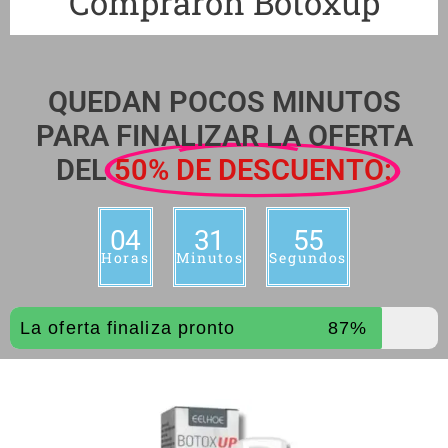
Compraron Botoxup
QUEDAN POCOS MINUTOS
PARA FINALIZAR LA OFERTA
DEL
50% DE DESCUENTO:
04
31
53
Horas
Minutos
Segundos
La oferta finaliza pronto
87%