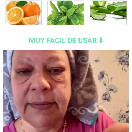
MUY FACIL DE USAR ⬇️