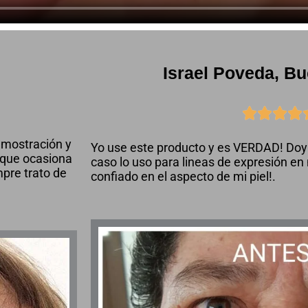
Israel Poveda, B




emostración y
Yo use este producto y es VERDAD! Doy 
 que ocasiona
caso lo uso para lineas de expresión en
pre trato de
confiado en el aspecto de mi piel!.