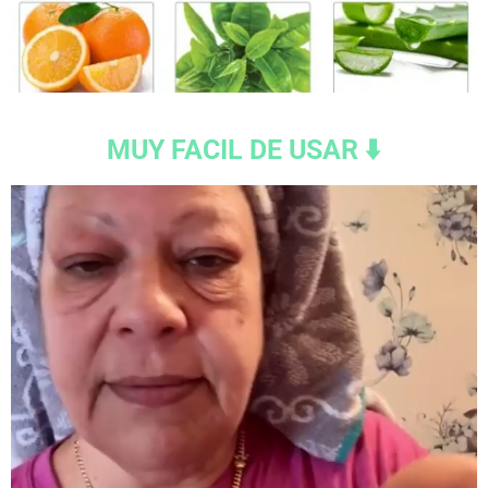
MUY FACIL DE USAR ⬇️