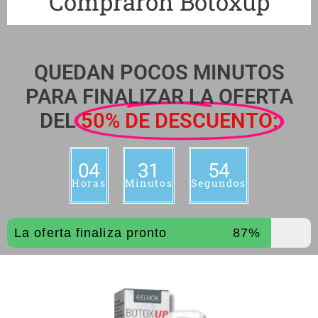
Compraron Botoxup
QUEDAN POCOS MINUTOS
PARA FINALIZAR LA OFERTA
DEL
50% DE DESCUENTO:
04
31
53
Horas
Minutos
Segundos
La oferta finaliza pronto
87%