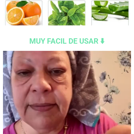
MUY FACIL DE USAR ⬇️