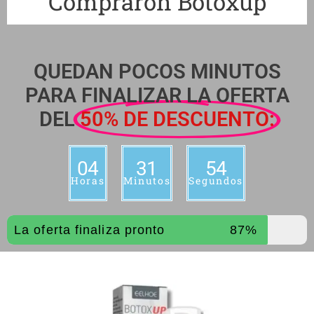
Compraron Botoxup
QUEDAN POCOS MINUTOS
PARA FINALIZAR LA OFERTA
DEL
50% DE DESCUENTO:
04
31
53
Horas
Minutos
Segundos
La oferta finaliza pronto
87%