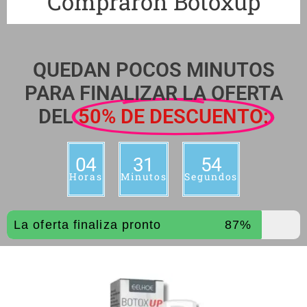
Compraron Botoxup
QUEDAN POCOS MINUTOS
PARA FINALIZAR LA OFERTA
DEL
50% DE DESCUENTO:
04
31
53
Horas
Minutos
Segundos
La oferta finaliza pronto
87%