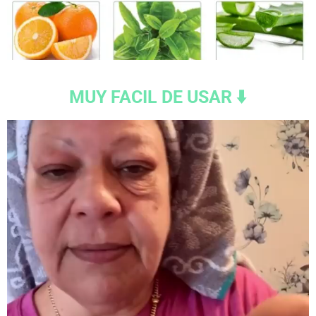
MUY FACIL DE USAR ⬇️