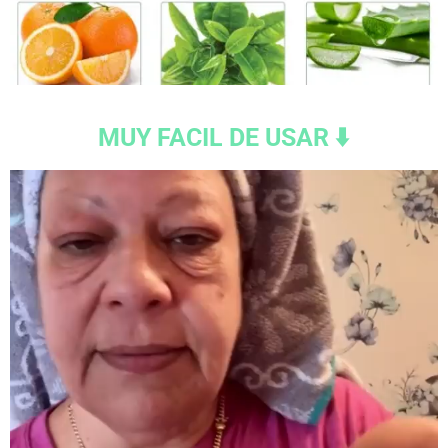
MUY FACIL DE USAR ⬇️