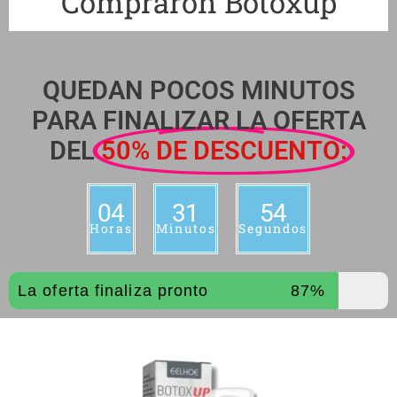
Compraron Botoxup
QUEDAN POCOS MINUTOS
PARA FINALIZAR LA OFERTA
DEL
50% DE DESCUENTO:
04
31
53
Horas
Minutos
Segundos
La oferta finaliza pronto
87%