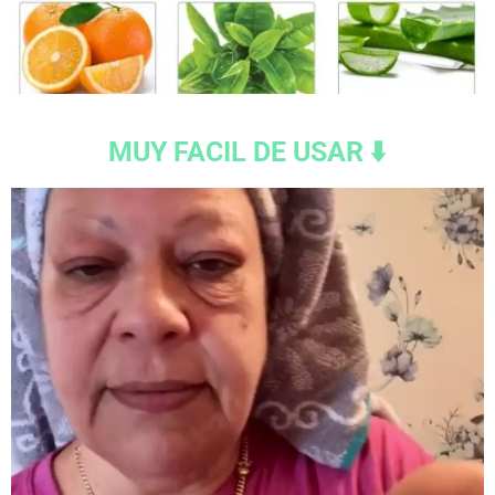
MUY FACIL DE USAR ⬇️