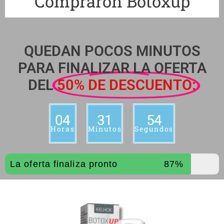
Compraron Botoxup
QUEDAN POCOS MINUTOS
PARA FINALIZAR LA OFERTA
DEL
50% DE DESCUENTO:
04
31
53
Horas
Minutos
Segundos
La oferta finaliza pronto
87%