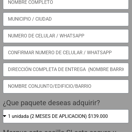
¿Que paquete deseas adquirir?