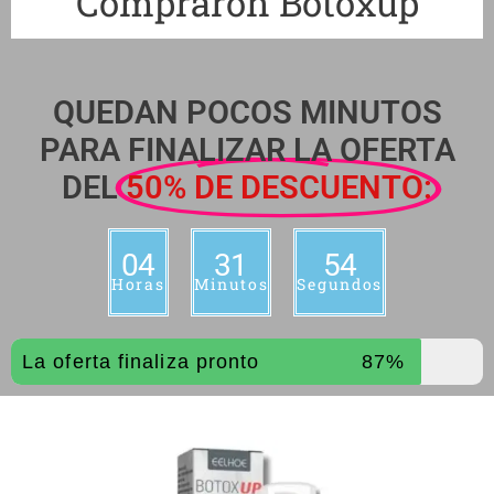
Compraron Botoxup
QUEDAN POCOS MINUTOS
PARA FINALIZAR LA OFERTA
DEL
50% DE DESCUENTO:
04
31
53
Horas
Minutos
Segundos
La oferta finaliza pronto
87%