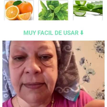
MUY FACIL DE USAR ⬇️