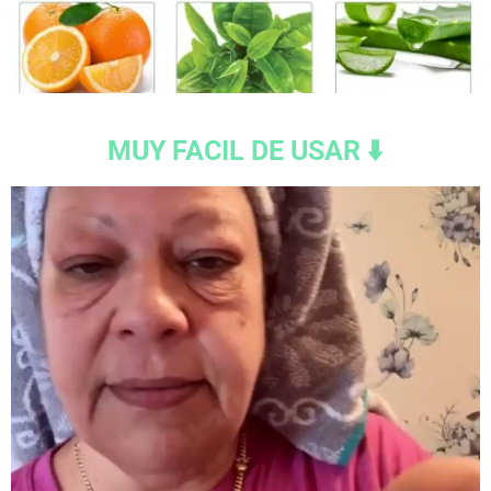
MUY FACIL DE USAR ⬇️