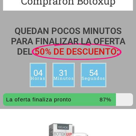
Compraron Botoxup
QUEDAN POCOS MINUTOS
PARA FINALIZAR LA OFERTA
DEL
50% DE DESCUENTO:
04
31
53
Horas
Minutos
Segundos
La oferta finaliza pronto
87%