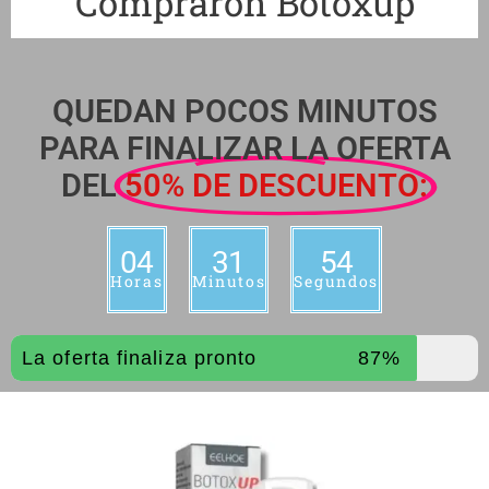
Compraron Botoxup
QUEDAN POCOS MINUTOS
PARA FINALIZAR LA OFERTA
DEL
50% DE DESCUENTO:
04
31
53
Horas
Minutos
Segundos
La oferta finaliza pronto
87%