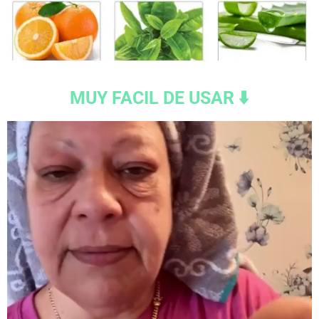
MUY FACIL DE USAR ⬇️