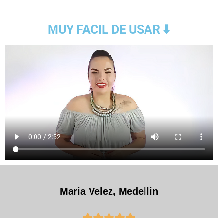
MUY FACIL DE USAR ⬇️
Maria Velez, Medellin




