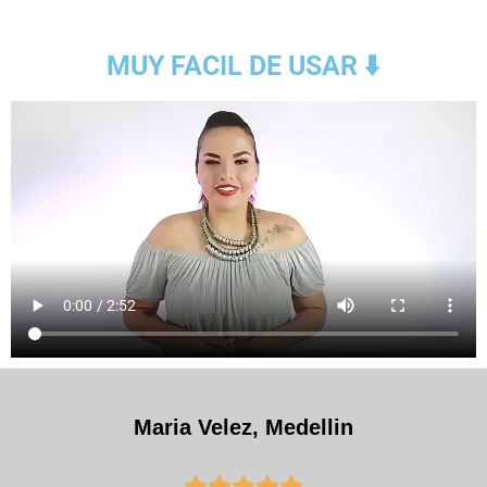
MUY FACIL DE USAR ⬇️
Maria Velez, Medellin




